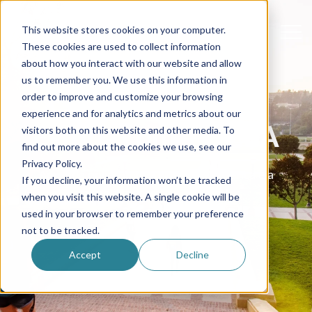
This website stores cookies on your computer.
These cookies are used to collect information
about how you interact with our website and allow
us to remember you. We use this information in
order to improve and customize your browsing
experience and for analytics and metrics about our
Estuda com a UCLA
visitors both on this website and other media. To
find out more about the cookies we use, see our
Privacy Policy.
Aprenda online com a Au Pair in America e a
If you decline, your information won’t be tracked
mundialmente famosa UCLA.
when you visit this website. A single cookie will be
used in your browser to remember your preference
not to be tracked.
Accept
Decline