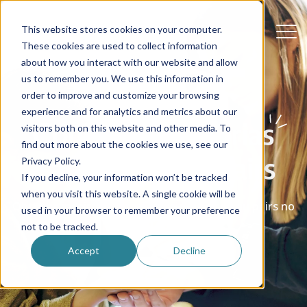
This website stores cookies on your computer.
These cookies are used to collect information
about how you interact with our website and allow
us to remember you. We use this information in
order to improve and customize your browsing
experience and for analytics and metrics about our
Conselhos, histórias
visitors both on this website and other media. To
find out more about the cookies we use, see our
e apoio para au pairs
Privacy Policy.
If you decline, your information won’t be tracked
when you visit this website. A single cookie will be
Obtenha inspiração com histórias reais de au pairs no
used in your browser to remember your preference
mundo inteiro
not to be tracked.
Accept
Decline