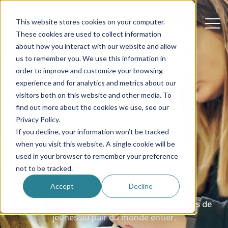
This website stores cookies on your computer.
These cookies are used to collect information
about how you interact with our website and allow
us to remember you. We use this information in
order to improve and customize your browsing
experience and for analytics and metrics about our
Des conseils,
visitors both on this website and other media. To
find out more about the cookies we use, see our
témoignages et
Privacy Policy.
If you decline, your information won’t be tracked
soutien destinés
when you visit this website. A single cookie will be
used in your browser to remember your preference
aux jeunes au pair
not to be tracked.
Accept
Decline
Laissez-vous inspirer par les témoignages réels de
jeunes au pair du monde entier.