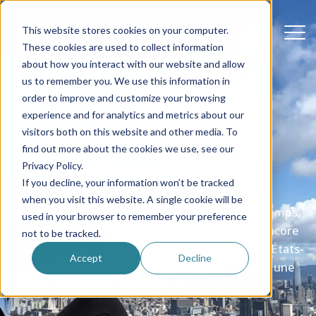
This website stores cookies on your computer.
These cookies are used to collect information
about how you interact with our website and allow
us to remember you. We use this information in
order to improve and customize your browsing
experience and for analytics and metrics about our
Prolongations et
visitors both on this website and other media. To
find out more about the cookies we use, see our
retours au pair
Privacy Policy.
If you decline, your information won’t be tracked
when you visit this website. A single cookie will be
Saviez-vous que vous pouviez rester plus longtemps,
used in your browser to remember your preference
explorer de nouveaux endroits et apprendre encore
not to be tracked.
plus ? Tirez le meilleur parti de votre séjour aux États-
Accept
Decline
Unis - prolongez votre séjour ou revenez pour une
deuxième année en tant qu’au pair.