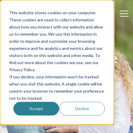
This website stores cookies on your computer.
These cookies are used to collect information
about how you interact with our website and allow
us to remember you. We use this information in
order to improve and customize your browsing
experience and for analytics and metrics about our
AIFS : partenaire de
visitors both on this website and other media. To
find out more about the cookies we use, see our
confiance dans
Privacy Policy.
If you decline, your information won’t be tracked
l’échange culturel
when you visit this website. A single cookie will be
used in your browser to remember your preference
depuis 1964
not to be tracked.
Accept
Decline
L’American Institute for Foreign Study est un leader
mondial en matière d’échanges culturels et de