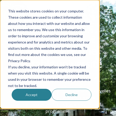
This website stores cookies on your computer.
These cookies are used to collect information
about how you interact with our website and allow
us to remember you. We use this information in
order to improve and customize your browsing
experience and for analytics and metrics about our
Étudiez dans une
visitors both on this website and other media. To
find out more about the cookies we use, see our
véritable université
Privacy Policy.
If you decline, your information won’t be tracked
américaine
when you visit this website. A single cookie will be
used in your browser to remember your preference
not to be tracked.
Explorez vos centres d’intérêt, acquérez de nouvelles
Accept
Decline
connaissances et faites-vous des amis.
L’apprentissage est l’un des grands atouts du
programme.