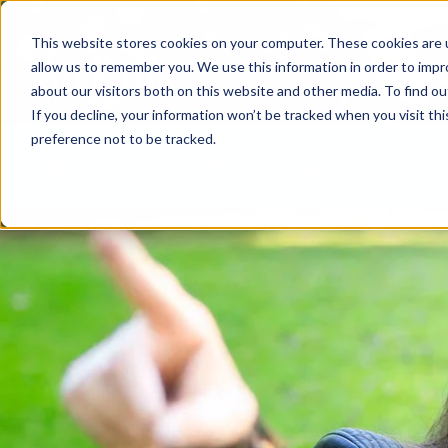
This website stores cookies on your computer. These cookies are u
allow us to remember you. We use this information in order to imp
Devenez au pair
about our visitors both on this website and other media. To find ou
If you decline, your information won’t be tracked when you visit th
preference not to be tracked.
Centre d'assistance
Contacter
Téléchargez l'applicat