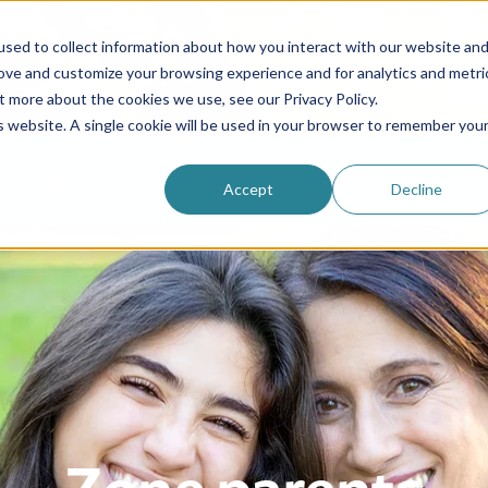
sed to collect information about how you interact with our website an
rove and customize your browsing experience and for analytics and metri
Pourquoi nous choisir ?
Programmes
Ressourc
t more about the cookies we use, see our Privacy Policy.
is website. A single cookie will be used in your browser to remember you
ion
Login
Accept
Decline