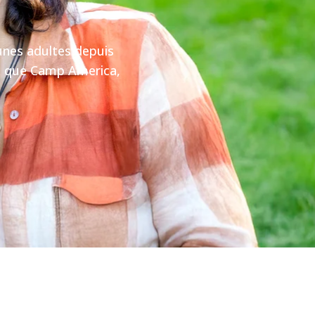
unes adultes depuis
ls que Camp America,