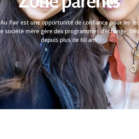
Zone parents
 Pair est une opportunité de confiance pour les je
re société mère gère des programmes d’échange, te
depuis plus de 60 ans.