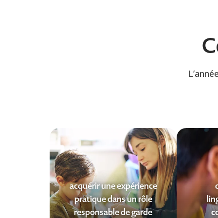
C
L’année
acquérir une expérience
pratique dans un rôle
lin
responsable de garde
c