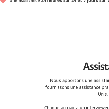
une assistance
24 heures sur 24 et 7 jours sur
Assis
Nous apportons une assistan
fournissons une assistance pra
Unis.
Chaque au pair a un intervieweur