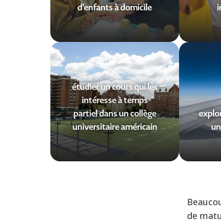
d’enfants à domicile
i
étudier un cours qui les
intéresse à temps
partiel dans un collège
explor
universitaire américain
un
Beaucou
de matur