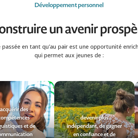
Développement personnel
onstruire un avenir prospè
 passée en tant qu’au pair est une opportunité enric
qui permet aux jeunes de :
acquérir des
compétences
devenir plus
guistiques et de
indépendant, de gagner
ommunication
en confiance et de