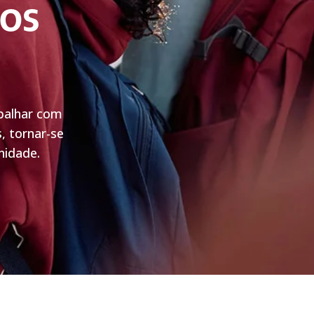
nos
abalhar com
, tornar-se
nidade.