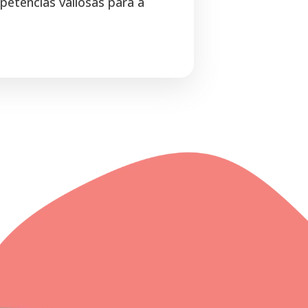
etências valiosas para a
.