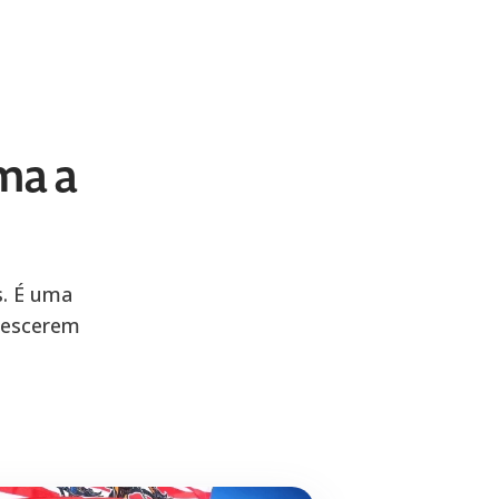
ma a
s. É uma
crescerem