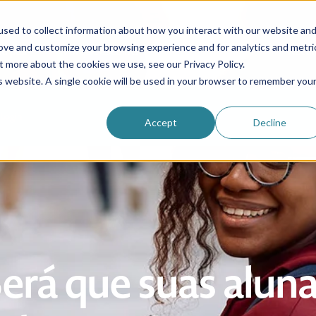
sed to collect information about how you interact with our website an
rove and customize your browsing experience and for analytics and metri
au pair
Porquê escolher-nos?
Programas
Recur
t more about the cookies we use, see our Privacy Policy.
is website. A single cookie will be used in your browser to remember you
Login
Accept
Decline
erá que suas alun