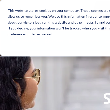
This website stores cookies on your computer. These cookies are u
allow us to remember you. We use this information in order to imp
Ser un 
about our visitors both on this website and other media. To find ou
If you decline, your information won’t be tracked when you visit th
preference not to be tracked.
Centro de ajuda
Contacto
Baixar o aplicativo
S