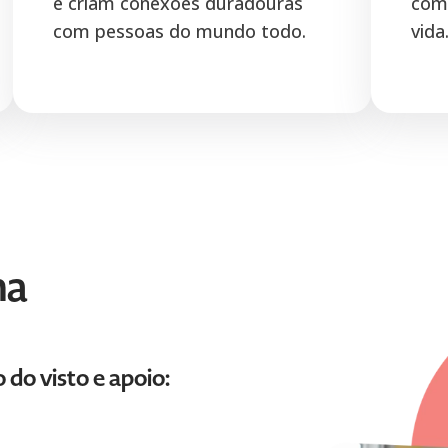
e criam conexões duradouras
comp
com pessoas do mundo todo.
vida
na
 do visto e apoio: