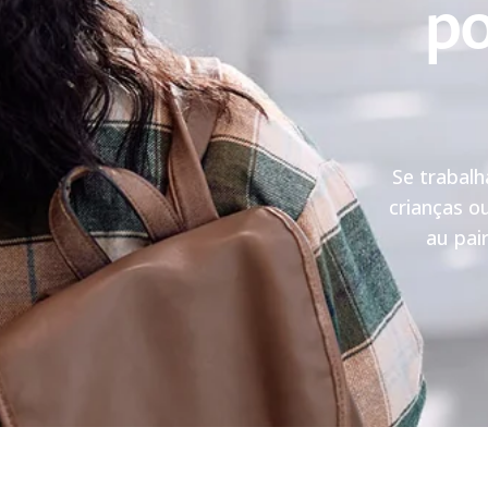
po
Se trabalh
crianças o
au pai