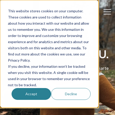
This website stores cookies on your computer.
These cookies are used to collect information
about how you interact with our website and allow
us to remember you. We use this information in
order to improve and customize your browsing
experience and for analytics and metrics about our
visitors both on this website and other media. To
Blog Au Pair en EE.UU.
find out more about the cookies we use, see our
Privacy Policy.
If you decline, your information won’t be tracked
Historias reales, consejos e ideas útiles para guiarte
when you visit this website. A single cookie will be
en tu tránsito como au pair.
used in your browser to remember your preference
not to be tracked.
Accept
Decline