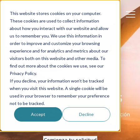
This website stores cookies on your computer.
These cookies are used to collect information
about how you interact with our website and allow
us to remember you. We use this information in
order to improve and customize your browsing
experience and for analytics and metrics about our
visitors both on this website and other media. To
find out more about the cookies we use, see our
Privacy Policy.
If you decline, your information won’t be tracked
when you visit this website. A single cookie will be
Tarifas y beneficios
used in your browser to remember your preference
not to be tracked.
¡Viaja con los expertos y obtén una buena relación
Accept
Decline
calidad-precio!
Comienza tu solicitud