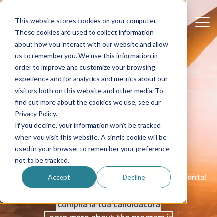
This website stores cookies on your computer.
These cookies are used to collect information
about how you interact with our website and allow
us to remember you. We use this information in
order to improve and customize your browsing
experience and for analytics and metrics about our
visitors both on this website and other media. To
find out more about the cookies we use, see our
Privacy Policy.
If you decline, your information won’t be tracked
when you visit this website. A single cookie will be
Costi e vantaggi
used in your browser to remember your preference
not to be tracked.
Viaggia con veri esperti e fai un ottimo investimento!
Accept
Decline
Compila la tua candidatura
Learn more about the program it