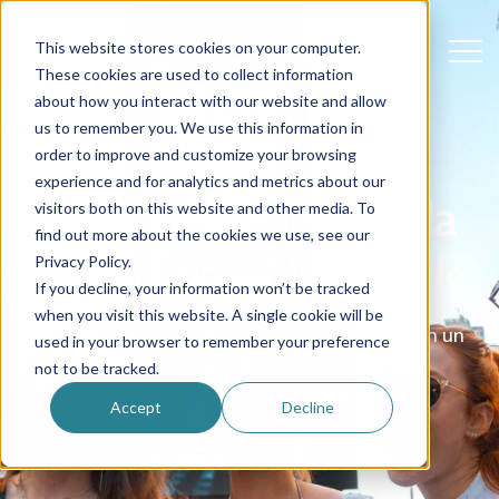
This website stores cookies on your computer.
These cookies are used to collect information
about how you interact with our website and allow
us to remember you. We use this information in
order to improve and customize your browsing
experience and for analytics and metrics about our
La tua esperienza alla
visitors both on this website and other media. To
find out more about the cookies we use, see our
pari inizia a New York
Privacy Policy.
If you decline, your information won’t be tracked
when you visit this website. A single cookie will be
Ogni esperienza di Au Pair in America inizia con un
used in your browser to remember your preference
incontro di benvenuto a New York.
not to be tracked.
Accept
Decline