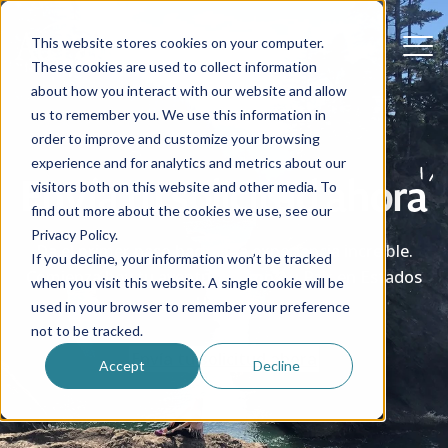
This website stores cookies on your computer.
These cookies are used to collect information
about how you interact with our website and allow
us to remember you. We use this information in
order to improve and customize your browsing
experience and for analytics and metrics about our
Envía tu solicitud ahora
visitors both on this website and other media. To
find out more about the cookies we use, see our
Privacy Policy.
Da el primer paso hacia una experiencia increíble.
If you decline, your information won’t be tracked
Comienza hoy tu aventura como Au Pair en Estados
when you visit this website. A single cookie will be
Unidos.
used in your browser to remember your preference
not to be tracked.
Envía tu solicitud ahora
Accept
Decline