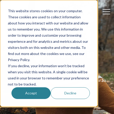
This website stores cookies on your computer.
These cookies are used to collect information
about how you interact with our website and allow
us to remember you. We use this information in
order to improve and customize your browsing
experience and for analytics and metrics about our
visitors both on this website and other media. To
Blogue Au Pair in
find out more about the cookies we use, see our
Privacy Policy.
America
If you decline, your information won’t be tracked
when you visit this website. A single cookie will be
used in your browser to remember your preference
Histórias reais, conselhos e ideias úteis que te irão
not to be tracked.
orientar no teu percurso como au pair.
Accept
Decline