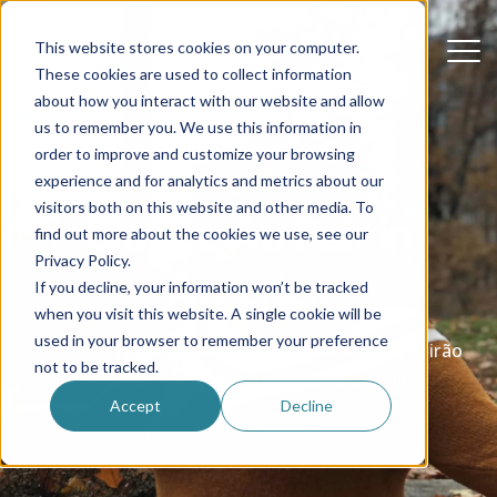
This website stores cookies on your computer.
These cookies are used to collect information
about how you interact with our website and allow
us to remember you. We use this information in
order to improve and customize your browsing
experience and for analytics and metrics about our
visitors both on this website and other media. To
Blogue Au Pair in
find out more about the cookies we use, see our
Privacy Policy.
America
If you decline, your information won’t be tracked
when you visit this website. A single cookie will be
used in your browser to remember your preference
Histórias reais, conselhos e ideias úteis que te irão
not to be tracked.
orientar no teu percurso como au pair.
Accept
Decline