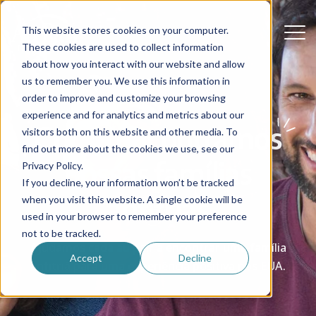
This website stores cookies on your computer.
These cookies are used to collect information
about how you interact with our website and allow
us to remember you. We use this information in
order to improve and customize your browsing
experience and for analytics and metrics about our
Como encontramos
visitors both on this website and other media. To
find out more about the cookies we use, see our
nossas famílias
Privacy Policy.
If you decline, your information won’t be tracked
anfitriãs
when you visit this website. A single cookie will be
used in your browser to remember your preference
not to be tracked.
Ajudamos cada au pair a encontrar uma família
Accept
Decline
anfitriã para uma experiência positiva nos EUA.