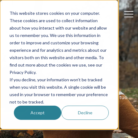
This website stores cookies on your computer.
These cookies are used to collect information
about how you interact with our website and allow
us to remember you. We use this information in
order to improve and customize your browsing
experience and for analytics and metrics about our
visitors both on this website and other media. To
Blog di Au Pair in
find out more about the cookies we use, see our
Privacy Policy.
America
If you decline, your information won’t be tracked
when you visit this website. A single cookie will be
used in your browser to remember your preference
Storie vere, consigli e idee utili per aiutarti nel tuo
not to be tracked.
viaggio alla pari.
Accept
Decline