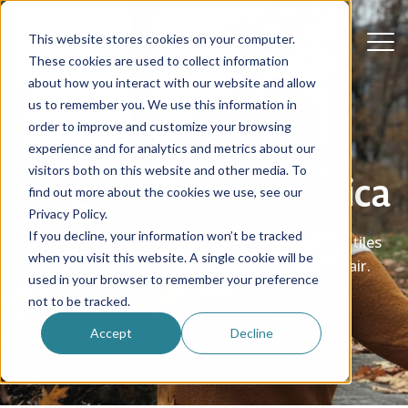
This website stores cookies on your computer.
These cookies are used to collect information
about how you interact with our website and allow
us to remember you. We use this information in
order to improve and customize your browsing
experience and for analytics and metrics about our
visitors both on this website and other media. To
Blog Au Pair in America
find out more about the cookies we use, see our
Privacy Policy.
If you decline, your information won’t be tracked
Des histoires vraies, des conseils et des idées utiles
when you visit this website. A single cookie will be
pour vous guider dans votre parcours d'au pair.
used in your browser to remember your preference
not to be tracked.
Accept
Decline