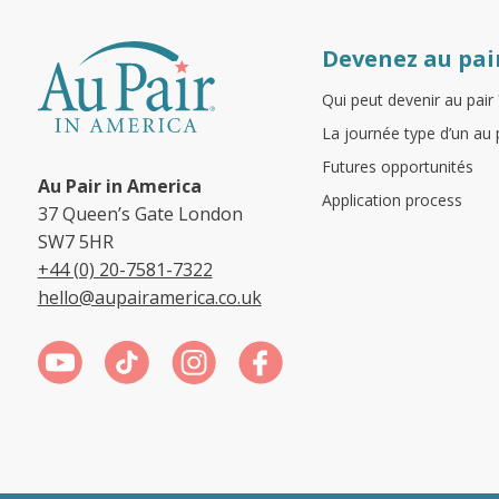
Devenez au pai
Qui peut devenir au pair 
La journée type d’un au 
Futures opportunités
Au Pair in America
Application process
37 Queen’s Gate London
SW7 5HR
+44 (0) 20-7581-7322
hello@aupairamerica.co.uk