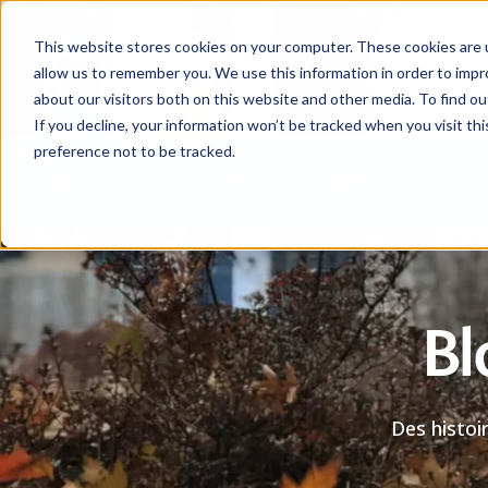
This website stores cookies on your computer. These cookies are u
allow us to remember you. We use this information in order to imp
Devenez au pair
about our visitors both on this website and other media. To find ou
If you decline, your information won’t be tracked when you visit th
preference not to be tracked.
Centre d'assistance
Contacter
Téléchargez l'applicat
Bl
Des histoi