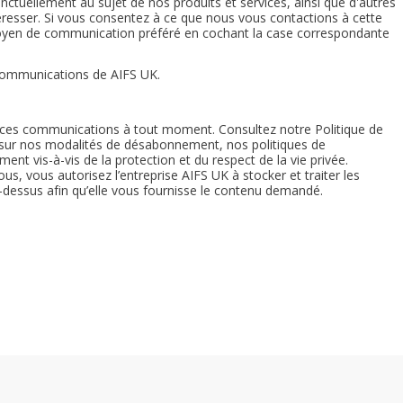
tuellement au sujet de nos produits et services, ainsi que d'autres
éresser. Si vous consentez à ce que nous vous contactions à cette
 moyen de communication préféré en cochant la case correspondante
 communications de AIFS UK.
es communications à tout moment. Consultez notre Politique de
s sur nos modalités de désabonnement, nos politiques de
ment vis-à-vis de la protection et du respect de la vie privée.
ous, vous autorisez l’entreprise AIFS UK à stocker et traiter les
dessus afin qu’elle vous fournisse le contenu demandé.