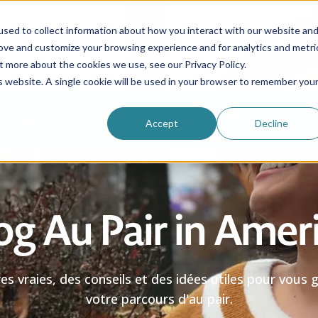
sed to collect information about how you interact with our website an
rove and customize your browsing experience and for analytics and metri
Pourquoi nous choisir ?
Programmes
Ressourc
t more about the cookies we use, see our Privacy Policy.
is website. A single cookie will be used in your browser to remember you
ion
Login
Accept
Decline
og Au Pair in Amer
res vraies, des conseils et des idées utiles pour vous 
votre parcours d'au pair.