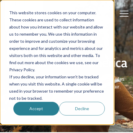
This website stores cookies on your computer.
These cookies are used to collect information
about how you interact with our website and allow
us to remember you. We use this information in
order to improve and customize your browsing
experience and for analytics and metrics about our
visitors both on this website and other media. To
Blog Au Pair in America
find out more about the cookies we use, see our
Privacy Policy.
If you decline, your information won’t be tracked
Des histoires vraies, des conseils et des idées utiles
when you visit this website. A single cookie will be
pour vous guider dans votre parcours d'au pair.
used in your browser to remember your preference
not to be tracked.
Accept
Decline