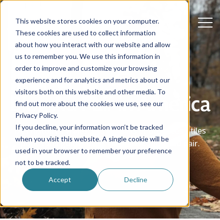
This website stores cookies on your computer.
These cookies are used to collect information
about how you interact with our website and allow
us to remember you. We use this information in
order to improve and customize your browsing
experience and for analytics and metrics about our
visitors both on this website and other media. To
Blog Au Pair in America
find out more about the cookies we use, see our
Privacy Policy.
If you decline, your information won’t be tracked
Des histoires vraies, des conseils et des idées utiles
when you visit this website. A single cookie will be
pour vous guider dans votre parcours d'au pair.
used in your browser to remember your preference
not to be tracked.
Accept
Decline